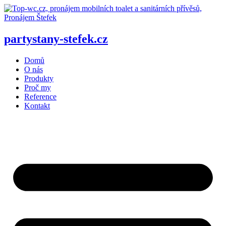
Přejít
k
obsahu
partystany-stefek
.cz
Domů
O nás
Produkty
Proč my
Reference
Kontakt