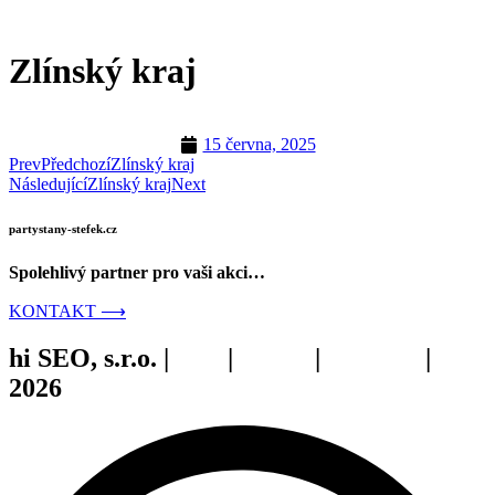
Zlínský kraj
15 června, 2025
Prev
Předchozí
Zlínský kraj
Následující
Zlínský kraj
Next
partystany-stefek.cz
Spolehlivý partner pro vaši akci…
KONTAKT ⟶
hi SEO, s.r.o. |
web
|
studio
|
fotograf
|
2026