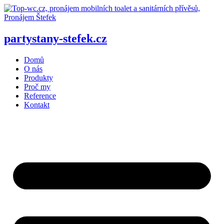
Přejít
k
obsahu
partystany-stefek
.cz
Domů
O nás
Produkty
Proč my
Reference
Kontakt