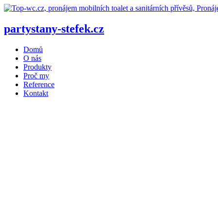
Přejít
k
obsahu
partystany-stefek
.cz
Domů
O nás
Produkty
Proč my
Reference
Kontakt