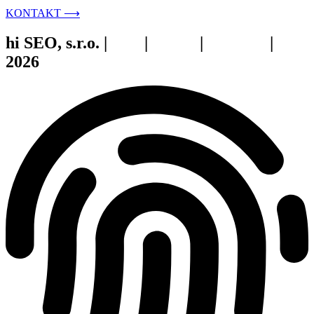
KONTAKT ⟶
hi SEO, s.r.o. |
web
|
studio
|
fotograf
|
2026