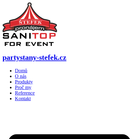
Přejít
k
obsahu
partystany-stefek
.cz
Domů
O nás
Produkty
Proč my
Reference
Kontakt